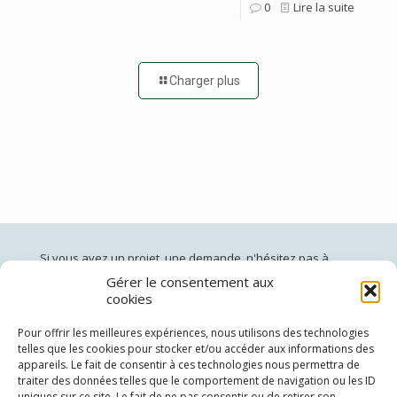
0
Lire la suite
Charger plus
Si vous avez un projet, une demande, n'hésitez pas à
nous contacter:
Gérer le consentement aux
cookies
jardinsdepan@gmail.com
02 96 60 40 50
(du lundi au vendredi de 10h à 19h)
Pour offrir les meilleures expériences, nous utilisons des technologies
telles que les cookies pour stocker et/ou accéder aux informations des
Siège social: 19 Côte Vendel 22000 St Brieuc
appareils. Le fait de consentir à ces technologies nous permettra de
Adresse de livraison: 37 Chemin des Eaux minérales 22000
traiter des données telles que le comportement de navigation ou les ID
St Brieuc
uniques sur ce site. Le fait de ne pas consentir ou de retirer son