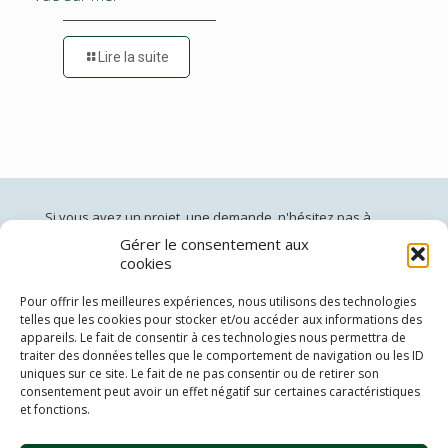
Lire la suite
Si vous avez un projet, une demande, n'hésitez pas à
nous contacter:
Gérer le consentement aux
cookies
jardinsdepan@gmail.com
02 96 60 40 50
(du lundi au vendredi de 10h à 19h)
Pour offrir les meilleures expériences, nous utilisons des technologies
telles que les cookies pour stocker et/ou accéder aux informations des
Siège social: 19 Côte Vendel 22000 St Brieuc
appareils. Le fait de consentir à ces technologies nous permettra de
Adresse de livraison: 37 Chemin des Eaux minérales 22000
traiter des données telles que le comportement de navigation ou les ID
St Brieuc
uniques sur ce site. Le fait de ne pas consentir ou de retirer son
consentement peut avoir un effet négatif sur certaines caractéristiques
et fonctions.
Théo Brünher:
06 69 22 55 56