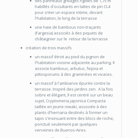
des panneaux grillagés rigides de 1,75 m
habillés d'occultants en lattes de pin CL4
pour créer un espace intime, devant
l'habitation, le long de la terrasse
une haie de bambous non-traçants
(Fargesia) associés à des piquets de
châtaignier sur le retour de la terrasse
création de trois massifs
un massif étroit au pied du pignon de
l'habitation voisine adjacente au parking. Il
associe bambous, arbutus, feijoia et
pittosporums à des graminées et vivaces.
un massif à l'ambiance épurée contre la
terrasse. Inspiré des jardins zen. A la fois
sobre et élégant, Il est centré sur un beau
sujet, Cryptomeria japonica Compacta
taillée en jeune niwaki, associée à des
plants d'hernaria destinés à former un
tapis s'insinuant entre des blocs de roche,
ponctué seulement par quelques
verveines de Buenos-Aires.