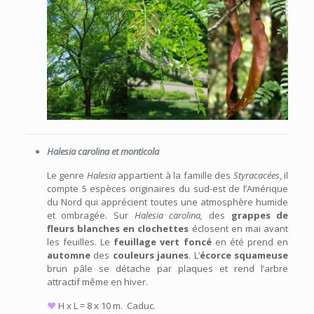
Halesia carolina et monticola
Le genre
Halesia
appartient à la famille des
Styracacées
, il
compte 5 espèces originaires du sud-est de l’Amérique
du Nord qui apprécient toutes une atmosphère humide
et ombragée. Sur
Halesia carolina,
des
grappes de
fleurs blanches en clochettes
éclosent en mai avant
les feuilles. Le
feuillage vert foncé
en été prend en
automne
des
couleurs jaunes
. L’
écorce squameuse
brun pâle se détache par plaques et rend l’arbre
attractif même en hiver.
♥
H x L = 8 x 10 m. Caduc.