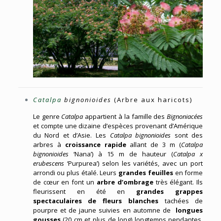
Catalpa
bignonioides
(
Arbre aux haricots
)
Le genre
Catalpa
appartient à la famille des
Bignoniacées
et compte une dizaine d’espèces provenant d’Amérique
du Nord et d’Asie. Les
Catalpa bignonioides
sont des
arbres à
croissance rapide
allant de 3 m (
Catalpa
bignonioides
‘Nana’) à 15 m de hauteur (
Catalpa x
erubescens
‘Purpurea’) selon les variétés, avec un port
arrondi ou plus étalé. Leurs
grandes feuilles
en forme
de cœur en font un
arbre d’ombrage
très élégant. Ils
fleurissent en été en
grandes grappes
spectaculaires de fleurs blanches
tachées de
pourpre et de jaune suivies en automne de
longues
gousses
(20 cm et plus de long) longtemps pendantes.