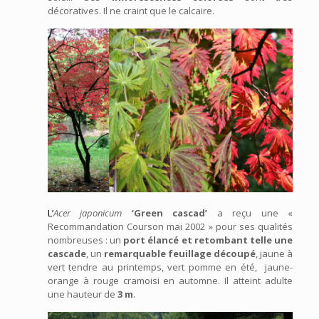
décoratives. Il ne craint que le calcaire.
L’
Acer japonicum
‘Green cascad’
a reçu une «
Recommandation Courson mai 2002 » pour ses qualités
nombreuses : un
port élancé et retombant telle une
cascade
, un
remarquable feuillage découpé
, jaune à
vert tendre au printemps, vert pomme en été, jaune-
orange à rouge cramoisi en automne. Il atteint adulte
une hauteur de
3 m
.