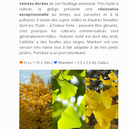
teintes dorées
de son feuillage automnal. Très facile à
cultiver, le ginkgo présente une
résistance
exceptionnelle
au temps, aux parasites et à la
pollution. Il existe des sujets mâles et d’autres femelles
dont les ‘fruits’ – à l’odeur forte – peuvent être gênants,
c’est pourquoi les cultivars commercialisés sont
généralement mâles : ‘Autumn Gold’ est doré dès août,
‘Latifolia’ a des feuilles plus larges, ‘Mariken’ est une
version très naine tout à fait adaptée à de très petits
jardins, ‘Pendula’ a un port retombant.
♥
H x L = 15 x 10m (
♥
‘Mariken’ = 2.5 x 2.5 m). Caduc.