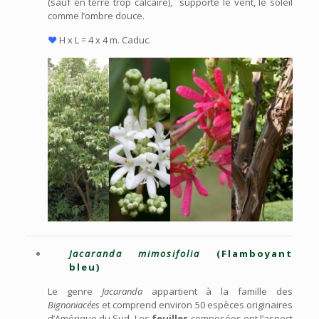
(sauf en terre trop calcaire), supporte le vent, le soleil
comme l’ombre douce.
♥
H x L = 4 x 4 m. Caduc.
Jacaranda mimosifolia
(Flamboyant
bleu)
Le genre
Jacaranda
appartient à la famille des
Bignoniacées
et comprend environ 50 espèces originaires
d’Amérique du Sud. Les
feuilles
composées ont l’aspect