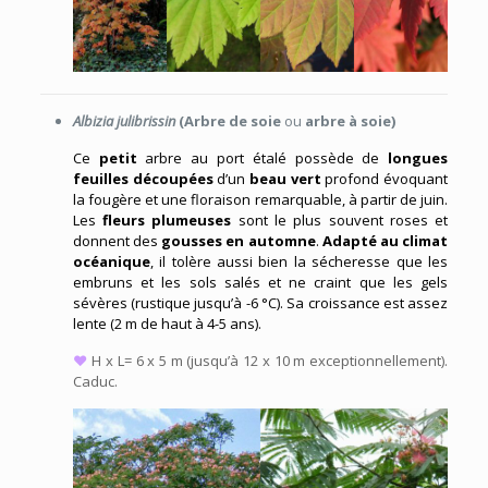
Albizia julibrissin
(Arbre de soie
ou
arbre à soie)
Ce
petit
arbre au port étalé possède de
longues
feuilles découpées
d’un
beau vert
profond évoquant
la fougère et une floraison remarquable, à partir de juin.
Les
fleurs plumeuses
sont le plus souvent roses et
donnent des
gousses en automne
.
Adapté au climat
océanique
, il tolère aussi bien la sécheresse que les
embruns et les sols salés et ne craint que les gels
sévères (rustique jusqu’à -6 °C). Sa croissance est assez
lente (2 m de haut à 4-5 ans).
♥
H x L= 6 x 5 m (jusqu’à 12 x 10 m exceptionnellement).
Caduc.