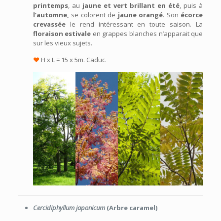
printemps
, au
jaune et vert brillant en été
, puis à
l’automne,
se colorent de
jaune orangé
. Son
écorce
crevassée
le rend intéressant en toute saison. La
floraison estivale
en grappes blanches n’apparait que
sur les vieux sujets.
♥
H x L = 15 x 5m. Caduc.
Cercidiphyllum japonicum
(Arbre caramel)