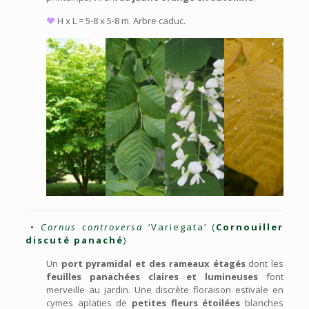
♥
H x L = 5-8 x 5-8 m. Arbre caduc.
•
Cornus controversa
‘Variegata’ (
Cornouiller
discuté panaché
)
Un
port pyramidal et des rameaux étagés
dont les
feuilles panachées claires et lumineuses
font
merveille au jardin. Une discrète floraison estivale en
cymes aplaties de
petites fleurs étoilées
blanches