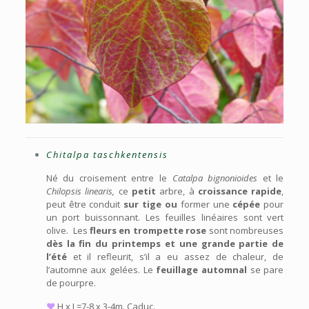
Chitalpa taschkentensis
Né du croisement entre le
Catalpa bignonioides
et le
Chilopsis linearis,
ce
petit
arbre, à
croissance rapide
,
peut être conduit
sur tige
ou
former une
cépée
pour
un port buissonnant. Les feuilles linéaires sont vert
olive. Les
fleurs en trompette rose
sont nombreuses
dès la fin du printemps et une grande partie de
l’été
et il refleurit, s’il a eu assez de chaleur, de
l’automne aux gelées. Le
feuillage automnal
se pare
de pourpre.
♥
H x L=7-8 x 3-4m. Caduc.