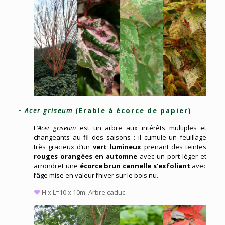
•
Acer griseum
(Erable à écorce de papier)
L’
Acer griseum
est un arbre aux intérêts multiples et
changeants au fil des saisons : il cumule un feuillage
très gracieux d’un
vert lumineux
prenant des teintes
rouges orangées en automne
avec un port léger et
arrondi et une
écorce brun cannelle s’exfoliant
avec
l’âge mise en valeur l’hiver sur le bois nu.
♥
H x L=10 x 10m. Arbre caduc.