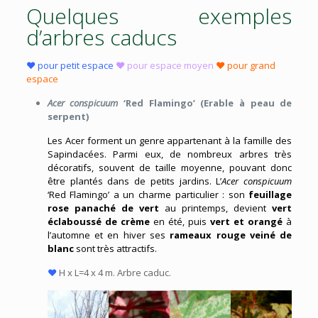
Quelques exemples
d’arbres caducs
♥ pour petit espace
♥ pour espace moyen
♥ pour grand
espace
Acer conspicuum
‘Red Flamingo’ (Erable à peau de
serpent)
Les Acer forment un genre appartenant à la famille des
Sapindacées. Parmi eux, de nombreux arbres très
décoratifs, souvent de taille moyenne, pouvant donc
être plantés dans de petits jardins. L’
Acer conspicuum
‘Red Flamingo’ a un charme particulier : son
feuillage
rose panaché de vert
au printemps, devient
vert
éclaboussé de crème
en été, puis
vert et orangé
à
l’automne et en hiver ses
rameaux rouge veiné de
blanc
sont très attractifs.
♥
H x L=4 x 4 m. Arbre caduc.