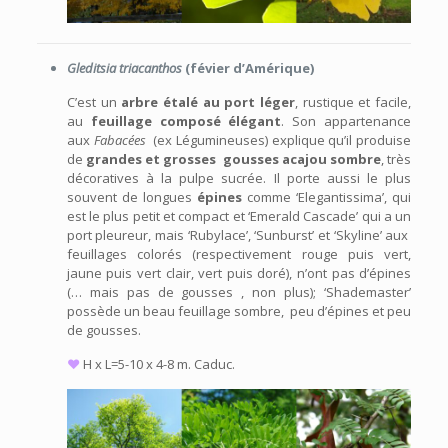
Gleditsia triacanthos
(févier d’Amérique)
C’est un
arbre étalé au port léger
, rustique et facile,
au
feuillage composé élégant
. Son appartenance
aux
Fabacées
(ex Légumineuses) explique qu’il produise
de
grandes et grosses gousses acajou sombre
, très
décoratives à la pulpe sucrée. Il porte aussi le plus
souvent de longues
épines
comme ‘Elegantissima’, qui
est le plus petit et compact et ‘Emerald Cascade’ qui a un
port pleureur, mais ‘Rubylace’, ‘Sunburst’ et ‘Skyline’ aux
feuillages colorés (respectivement rouge puis vert,
jaune puis vert clair, vert puis doré), n’ont pas d’épines
(… mais pas de gousses , non plus); ‘Shademaster’
possède un beau feuillage sombre, peu d’épines et peu
de gousses.
♥
H x L=5-10 x 4-8 m. Caduc.