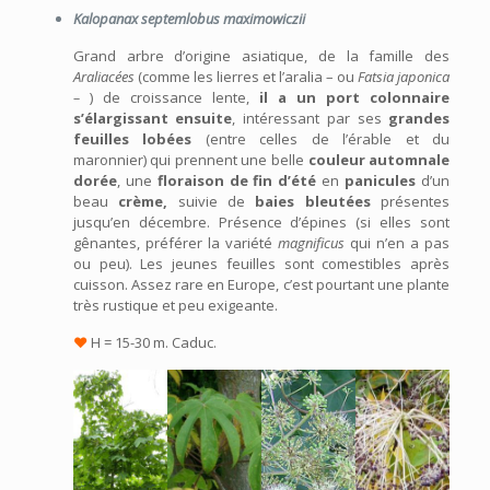
Kalopanax septemlobus maximowiczii
Grand arbre d’origine asiatique, de la famille des
Araliacées
(comme les lierres et l’aralia –
ou
Fatsia japonica
–
) de croissance lente,
il a un
port colonnaire
s’élargissant ensuite
,
intéressant par ses
grandes
feuilles lobées
(entre celles de l’érable et du
maronnier) qui prennent une belle
couleur automnale
dorée
, une
floraison de fin d’été
en
panicules
d’un
beau
crème,
suivie de
baies bleutées
présentes
jusqu’en décembre. Présence d’épines (
si elles sont
gênantes,
préférer la variété
magnificus
qui n’en a pas
ou peu). Les
jeunes feuilles sont comestibles après
cuisson
.
Assez rare en Europe, c’est pourtant une plante
très rustique et peu exigeante.
♥
H = 15-30 m. Caduc.