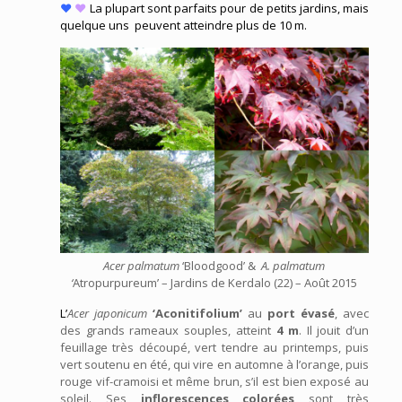
♥
♥
La plupart sont parfaits pour de petits jardins, mais
quelque uns peuvent atteindre plus de 10 m.
Acer
palmatum
‘Bloodgood’ &
A.
palmatum
‘
Atropurpureum’ – Jardins de Kerdalo (22) – Août 2015
L’
Acer japonicum
‘Aconitifolium’
au
port évasé
, avec
des grands rameaux souples, atteint
4 m
. Il jouit d’un
feuillage très découpé, vert tendre au printemps, puis
vert soutenu en été, qui vire en automne à l’orange, puis
rouge vif-cramoisi et même brun, s’il est bien exposé au
soleil. Ses
inflorescences colorées
sont très