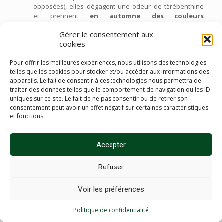
opposées), elles dégagent une odeur de térébenthine
et prennent
en automne des couleurs
flamboyantes
. Très rustique, il ne demande que peu
Gérer le consentement aux
d’entretien.
cookies
♥
♥
♥
H x L= de 4 à 20 m selon les cultivars. Caduc.
‘Albomarginata’ ne dépasse pas 8 m et a des feuilles
Pour offrir les meilleures expériences, nous utilisons des technologies
vert gris marginées de crème devenant rouge rosé à
telles que les cookies pour stocker et/ou accéder aux informations des
l’automne, ‘Golden Sun’ (4 par 2 m à 10 ans) a un
appareils. Le fait de consentir à ces technologies nous permettra de
feuillage jaune au printemps, vert en été et pourpre à
traiter des données telles que le comportement de navigation ou les ID
jaune en automne, ‘Rotundiloba’ (4 par 2 m à 10 ans) a
uniques sur ce site. Le fait de ne pas consentir ou de retirer son
consentement peut avoir un effet négatif sur certaines caractéristiques
des feuilles à lobes arrondis, vert foncé vernissé, puis
et fonctions.
orangé à bordeaux en automne, ‘Slender Silhouette’ a
un port colonnaire de 10 m de haut pour 1 à 2 m de
diamètre, ‘Stella’ a des feuilles étoilées, ‘Thea’ devient
Accepter
pourpre violacé à l’automne ;
Liquidambar orientalis,
originaire de Turquie, est un arbre de plus petite taille,
tout aussi coloré à l’automne.
Refuser
Voir les préférences
Politique de confidentialité