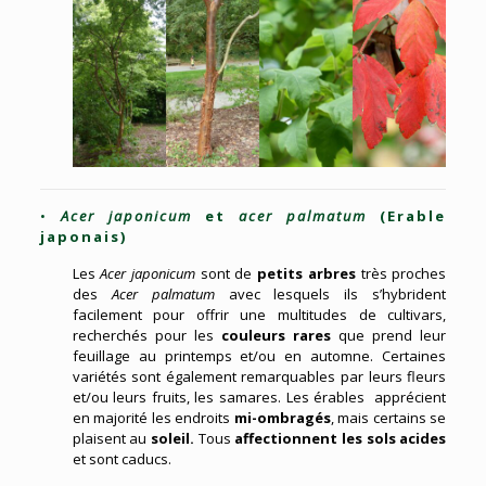
•
Acer japonicum
et
acer palmatum
(Erable
japonais)
Les
Acer japonicum
sont de
petits arbres
très proches
des
Acer palmatum
avec lesquels ils s’hybrident
facilement pour offrir une multitudes de cultivars,
recherchés pour les
couleurs rares
que prend leur
feuillage au printemps et/ou en automne. Certaines
variétés sont également remarquables par leurs fleurs
et/ou leurs fruits, les samares. Les érables
apprécient
en majorité les endroits
mi-ombragés
, mais certains
se
plaisent
au
soleil.
Tous
affectionnent les sols acides
et sont caducs.