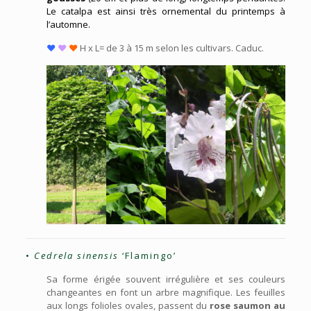
Le catalpa est ainsi très ornemental du printemps à
l’automne.
♥
♥
♥
H x L= de 3 à 15 m selon les cultivars. Caduc.
•
Cedrela sinensis
‘Flamingo’
Sa forme érigée souvent irrégulière et ses couleurs
changeantes en font un arbre magnifique. Les feuilles
aux longs folioles ovales, passent du
rose saumon au