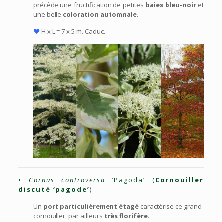
précède une fructification de petites
baies bleu-noir
et
une belle
coloration automnale
.
♥
H x L = 7 x 5 m. Caduc.
•
Cornus controversa
‘Pagoda’ (
Cornouiller
discuté ‘pagode’
)
Un
port particulièrement étagé
caractérise ce grand
cornouiller, par ailleurs
très florifère
.