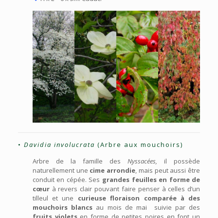
•
Davidia involucrata
(Arbre aux mouchoirs)
Arbre de la famille des
Nyssacées,
il possède
naturellement une
cime arrondie
, mais peut aussi être
conduit en cépée. Ses
grandes feuilles en forme de
cœur
à revers clair pouvant faire penser à celles d’un
tilleul et une
curieuse floraison comparée à des
mouchoirs blancs
au mois de mai suivie par des
fruits violets
en forme de petites poires en font un