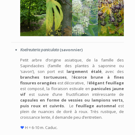
Koelreuteria paniculata
(savonnier)
Petit arbre d’origine asiatique, de la famille des
Sapindacées (famille des plantes à saponine ou
‘savon’), son port est
largement étalé
, avec des
branches tortueuses
, l’
écorce brune à fines
fissures orangées
est décorative, l’
élégant feuillage
est composé, la floraison estivale en
panicules jaune
vif
est suivie d’une fructification intéressante de
capsules en forme de vessies ou lampions verts,
puis roux et cuivrés.
Le
feuillage automnal
est
plein de nuances de doré à roux. Très rustique, de
croissance lente, il demande peu d’entretien.
♥
H = 6-10 m. Caduc.