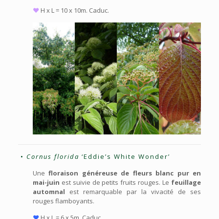
♥
H x L = 10 x 10m. Caduc.
•
Cornus florida
‘Eddie’s White Wonder’
Une
floraison généreuse de fleurs blanc pur en
mai-juin
est suivie de petits fruits rouges. Le
feuillage
automnal
est remarquable par la vivacité de ses
rouges flamboyants.
♥
H x L = 6 x 5m. Caduc.