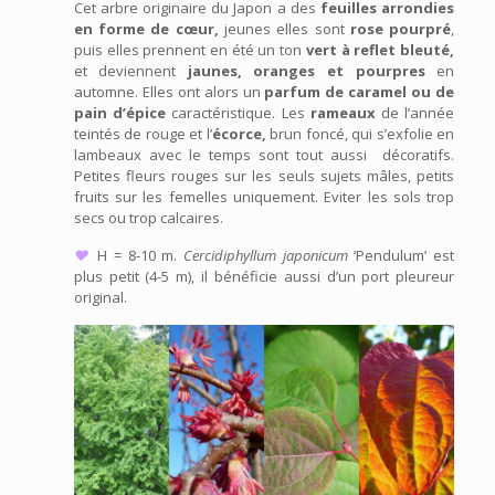
Cet arbre originaire du Japon a des
feuilles arrondies
en forme de cœur,
jeunes elles sont
rose pourpré
,
puis elles prennent en été un ton
vert à reflet bleuté,
et deviennent
jaunes, oranges et pourpres
en
automne. Elles ont alors un
parfum de caramel ou de
pain d’épice
caractéristique. Les
rameaux
de l’année
teintés de rouge et l’
écorce,
brun foncé, qui s’exfolie en
lambeaux avec le temps sont tout aussi décoratifs.
Petites fleurs rouges sur les seuls sujets mâles, petits
fruits sur les femelles uniquement. Eviter les sols trop
secs ou trop calcaires.
♥
H = 8-10 m.
Cercidiphyllum japonicum
‘Pendulum’ est
plus petit (4-5 m), il bénéficie aussi d’un port pleureur
original.