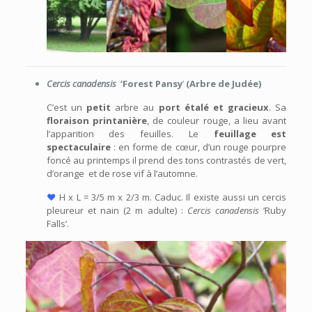
Cercis
canadensis
‘
Forest Pansy
’
(A
rbre de Judée)
C’est un
petit
arbre au
port étalé et gracieux
. Sa
floraison printanière
, de couleur rouge, a lieu avant
l’apparition des feuilles. Le
feuillage est
spectaculaire
: en forme de cœur, d’un rouge pourpre
foncé au printemps il prend des tons contrastés de vert,
d’orange et de rose vif à l’automne.
♥
H x L = 3/5 m x 2/3 m. Caduc. Il existe aussi un cercis
pleureur et nain (2 m adulte) :
Cercis canadensis
‘Ruby
Falls’.