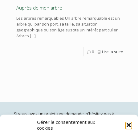
Auprès de mon arbre
Les arbres remarquables Un arbre remarquable est un
arbre qui par son port, sa taille, sa situation
géographique ou son âge suscite un intérêt particulier.
Arbres
[…]
0
Lire la suite
Si vous avez un projet, une demande, n'hésitez pas à
nous contacter:
Gérer le consentement aux
cookies
jardinsdepan@gmail.com
02 96 60 40 50
(du lundi au vendredi de 10h à 19h)