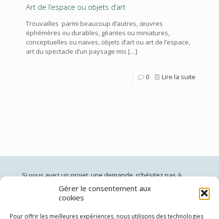
Art de l’espace ou objets d’art
Trouvailles parmi beaucoup d’autres, œuvres
éphémères ou durables, géantes ou miniatures,
conceptuelles ou naives, objets d’art ou art de l’espace,
art du spectacle d’un paysage mis
[…]
0
Lire la suite
Si vous avez un projet, une demande, n'hésitez pas à
nous contacter:
Gérer le consentement aux
cookies
jardinsdepan@gmail.com
02 96 60 40 50
(du lundi au vendredi de 10h à 19h)
Pour offrir les meilleures expériences, nous utilisons des technologies