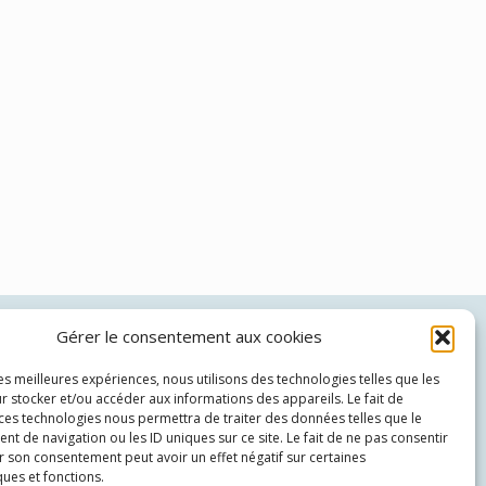
Gérer le consentement aux cookies
Théo Brünher:
06 69 22 55 56
Patricia Wenger:
06 72 27 22 18
les meilleures expériences, nous utilisons des technologies telles que les
r stocker et/ou accéder aux informations des appareils. Le fait de
 ces technologies nous permettra de traiter des données telles que le
 de navigation ou les ID uniques sur ce site. Le fait de ne pas consentir
r son consentement peut avoir un effet négatif sur certaines
ques et fonctions.