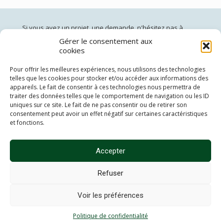
Si vous avez un projet, une demande, n'hésitez pas à
nous contacter:
Gérer le consentement aux
cookies
jardinsdepan@gmail.com
02 96 60 40 50
(du lundi au vendredi de 10h à 19h)
Pour offrir les meilleures expériences, nous utilisons des technologies
telles que les cookies pour stocker et/ou accéder aux informations des
Siège social: 19 Côte Vendel 22000 St Brieuc
appareils. Le fait de consentir à ces technologies nous permettra de
Adresse de livraison: 37 Chemin des Eaux minérales 22000
traiter des données telles que le comportement de navigation ou les ID
St Brieuc
uniques sur ce site. Le fait de ne pas consentir ou de retirer son
consentement peut avoir un effet négatif sur certaines caractéristiques
et fonctions.
Théo Brünher:
06 69 22 55 56
Patricia Wenger:
06 72 27 22 18
Accepter
Refuser
Voir les préférences
Politique de confidentialite
|
Mentions légales
Politique de confidentialité