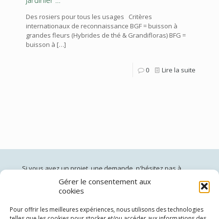
jardinier …
Des rosiers pour tous les usages Critères
internationaux de reconnaissance BGF = buisson à
grandes fleurs (Hybrides de thé & Grandifloras) BFG =
buisson à
[…]
0
Lire la suite
Si vous avez un projet, une demande, n'hésitez pas à
nous contacter:
Gérer le consentement aux
cookies
jardinsdepan@gmail.com
02 96 60 40 50
(du lundi au vendredi de 10h à 19h)
Pour offrir les meilleures expériences, nous utilisons des technologies
telles que les cookies pour stocker et/ou accéder aux informations des