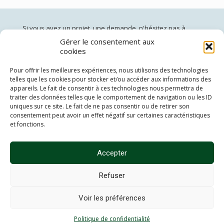
Si vous avez un projet, une demande, n'hésitez pas à
nous contacter:
Gérer le consentement aux
cookies
jardinsdepan@gmail.com
02 96 60 40 50
(du lundi au vendredi de 10h à 19h)
Pour offrir les meilleures expériences, nous utilisons des technologies
telles que les cookies pour stocker et/ou accéder aux informations des
Siège social: 19 Côte Vendel 22000 St Brieuc
appareils. Le fait de consentir à ces technologies nous permettra de
Adresse de livraison: 37 Chemin des Eaux minérales 22000
traiter des données telles que le comportement de navigation ou les ID
St Brieuc
uniques sur ce site. Le fait de ne pas consentir ou de retirer son
consentement peut avoir un effet négatif sur certaines caractéristiques
et fonctions.
Théo Brünher:
06 69 22 55 56
Patricia Wenger:
06 72 27 22 18
Accepter
Refuser
Voir les préférences
Politique de confidentialite
|
Mentions légales
Politique de confidentialité