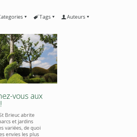
Categories
Tags
Auteurs
ez-vous aux
!
 St Brieuc abrite
parcs et jardins
s variées, de quoi
les envies les plus