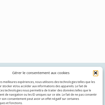
Théo Brünher:
06 69 22 55 56
Gérer le consentement aux cookies
Patricia Wenger:
06 72 27 22 18
les meilleures expériences, nous utilisons des technologies telles que les
r stocker et/ou accéder aux informations des appareils. Le fait de
 ces technologies nous permettra de traiter des données telles que le
 de navigation ou les ID uniques sur ce site. Le fait de ne pas consentir
r son consentement peut avoir un effet négatif sur certaines
ques et fonctions.