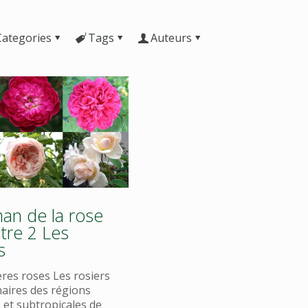
Categories
Tags
Auteurs
an de la rose
tre 2 Les
s
res roses Les rosiers
naires des régions
et subtropicales de