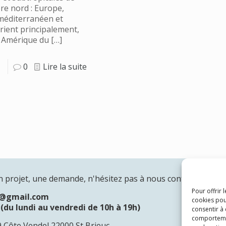
re nord : Europe,
méditerranéen et
ient principalement,
i Amérique du
[…]
0
Lire la suite
n projet, une demande, n'hésitez pas à nous contacter:
Pour offrir 
n@gmail.com
cookies pou
(du lundi au vendredi de 10h à 19h)
consentir à
comportement
19 Côte Vendel 22000 St Brieuc