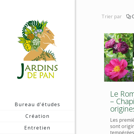
Trier par
Le Rom
– Chapi
Bureau d’études
origine
Création
Les premiè
sont origi
Entretien
tempérées 