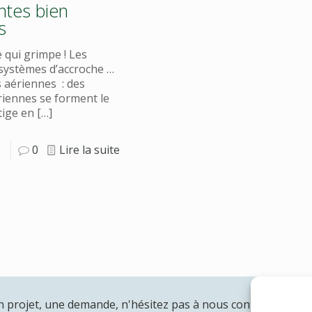
ntes bien
s
 qui grimpe ! Les
 systèmes d’accroche …
s aériennes : des
riennes se forment le
tige en
[…]
0
Lire la suite
n projet, une demande, n'hésitez pas à nous contacter: