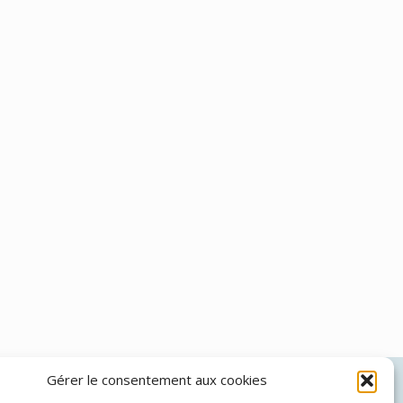
Gérer le consentement aux cookies
Théo Brünher:
06 69 22 55 56