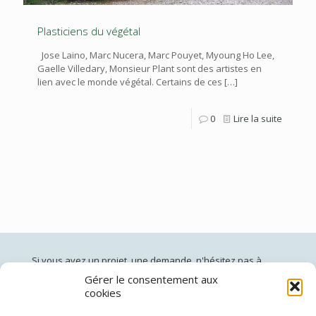
Plasticiens du végétal
Jose Laino, Marc Nucera, Marc Pouyet, Myoung Ho Lee,
Gaelle Villedary, Monsieur Plant sont des artistes en
lien avec le monde végétal. Certains de ces
[…]
0
Lire la suite
Si vous avez un projet, une demande, n'hésitez pas à
nous contacter:
Gérer le consentement aux
cookies
jardinsdepan@gmail.com
02 96 60 40 50
(du lundi au vendredi de 10h à 19h)